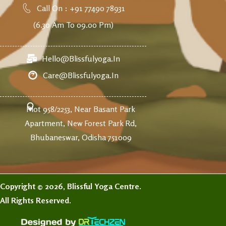
Call On : +91 77490 78931
(6.30 Am To 09.00 Pm)
Hello@blissfulyoga.in
Care@blissfulyoga.in
Plot 958/2253, Near Basant Park
Apartment, New Forest Park Rd,
Bhubaneswar, Odisha 751009
Copyright © 2026, Blissful Yoga Centre.
All Rights Reserved.